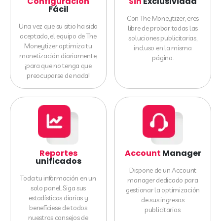
Configuración
Sin
Exclusividad
Fácil
Con The Moneytizer, eres
Una vez que su sitio ha sido
libre de probar todas las
aceptado, el equipo de The
soluciones publicitarias,
Moneytizer optimiza tu
incluso en la misma
monetización diariamente,
página.
¡para que no tenga que
preocuparse de nada!
Reportes
Account
Manager
unificados
Dispone de un Account
Toda tu información en un
manager dedicado para
solo panel. Siga sus
gestionar la optimización
estadísticas diarias y
de sus ingresos
benefíciese de todos
publicitarios.
nuestros consejos de