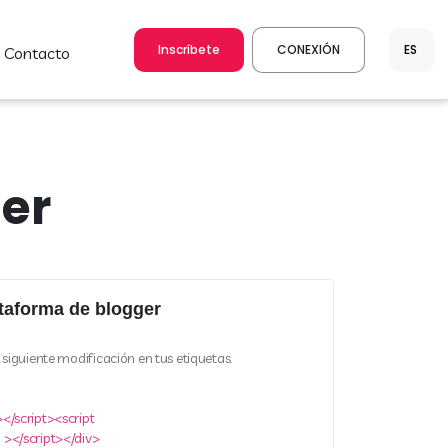
Inscríbete
CONEXIÓN
contacto
er
ataforma de blogger
siguiente modificación en tus etiquetas.
</script><script
 ></script></div>