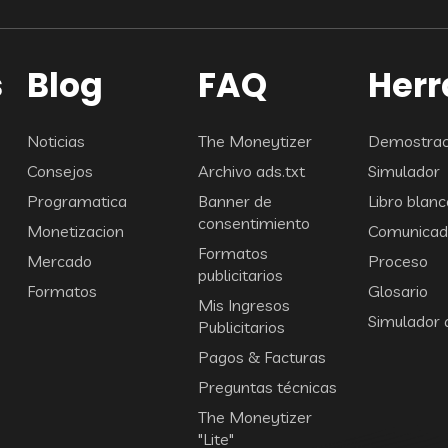
s
Blog
FAQ
Her
Noticias
The Moneytizer
Demostraci
Consejos
Archivo ads.txt
Simulador
Programatica
Banner de
Libro blanc
consentimiento
Monetizacion
Comunicad
Formatos
Mercado
Proceso
publicitarios
Formatos
Glosario
Mis Ingresos
Simulador 
Publicitarios
Pagos & Facturas
Preguntas técnicas
The Moneytizer
"Lite"