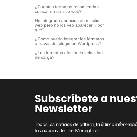
¿Cuantos formatos recomiendan
colocar en un sitio web?
He integrado anuncios en mi sitio
web pero no los veo aparecer, ¿por
qué?
¿Cómo puedo integrar los formatos
a través del plugin en Wordpress?
¿Los formatos afectan la velocidad
de carga?
Subscríbete a nues
Newsletter
Todas las noticias de adtech, la última informac
las noticias de The Moneytizer