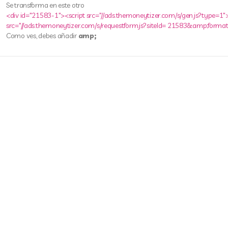
Se transforma en este otro
<div id="21583-1"><script src="//ads.themoneytizer.com/s/gen.js?type=1">
src="//ads.themoneytizer.com/s/requestform.js?siteId= 21583&amp;format
Como ves, debes añadir
amp;