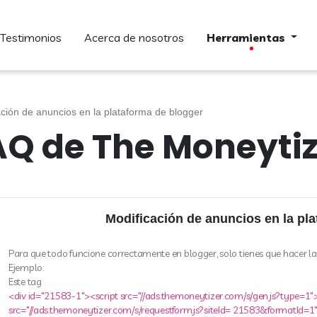
testimonios
acerca de nosotros
herramientas
ación de anuncios en la plataforma de blogger
AQ de The Moneytiz
Modificación de anuncios en la pl
Para que todo funcione correctamente en blogger, solo tienes que hacer la 
Ejemplo:
Este tag
<div id="21583-1"><script src="//ads.themoneytizer.com/s/gen.js?type=1">
src="//ads.themoneytizer.com/s/requestform.js?siteId= 21583&formatId=1"