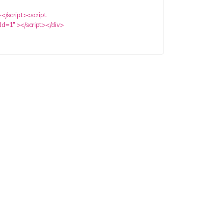
</script><script
Id=1" ></script></div>