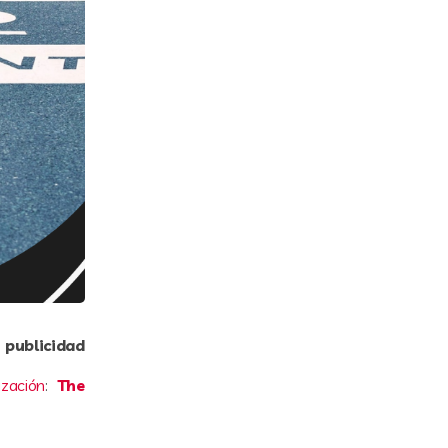
a
publicidad
zación
:
The