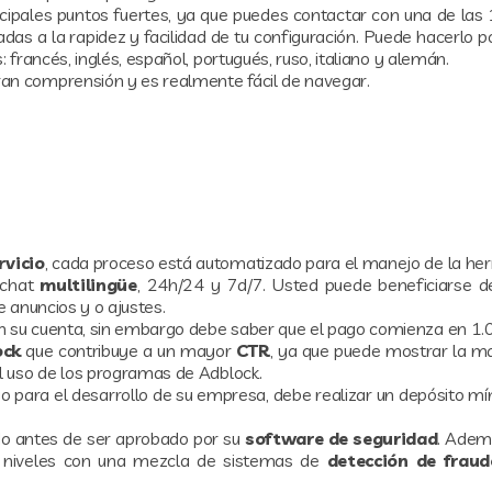
ncipales puntos fuertes, ya que puedes contactar con una de las
cadas a la rapidez y facilidad de tu configuración. Puede hacerlo p
 francés, inglés, español, portugués, ruso, italiano y alemán.
an comprensión y es realmente fácil de navegar.
rvicio
, cada proceso está automatizado para el manejo de la he
 chat
multilingüe
, 24h/24 y 7d/7. Usted puede beneficiarse 
e anuncios y o ajustes.
n su cuenta, sin embargo debe saber que el pago comienza en 1.
ock
que contribuye a un mayor
CTR
, ya que puede mostrar la ma
el uso de los programas de Adblock.
yo para el desarrollo de su empresa, debe realizar un depósito 
do antes de ser aprobado por su
software de seguridad
. Adem
es niveles con una mezcla de sistemas de
detección de fraud