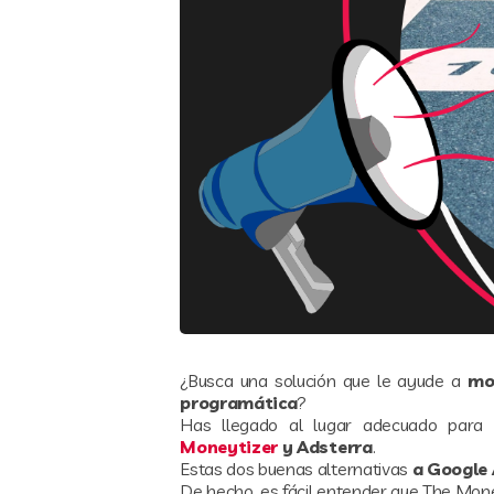
¿Busca una solución que le ayude a
mo
programática
?
Has llegado al lugar adecuado para 
Moneytizer
y Adsterra
.
Estas dos buenas alternativas
a Google
De hecho, es fácil entender que The Mone