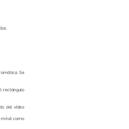
dos.
ramática. Se
l rectángulo
do del vídeo
n móvil como