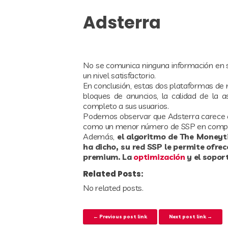
Adsterra
No se comunica ninguna información en su 
un nivel satisfactorio.
En conclusión, estas dos plataformas de 
bloques de anuncios, la calidad de la as
completo a sus usuarios.
Podemos observar que Adsterra carece de
como un menor número de SSP en compa
Además,
el algoritmo de The Moneyt
ha dicho, su red SSP le permite ofre
premium. La
optimización
y el sopor
Related Posts:
No related posts.
Navegación de entrad
← Previous post link
Next post link →