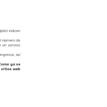
pilot indican
 el número de
n un servicio
ngresos, así
 Como ya se
 sitios web