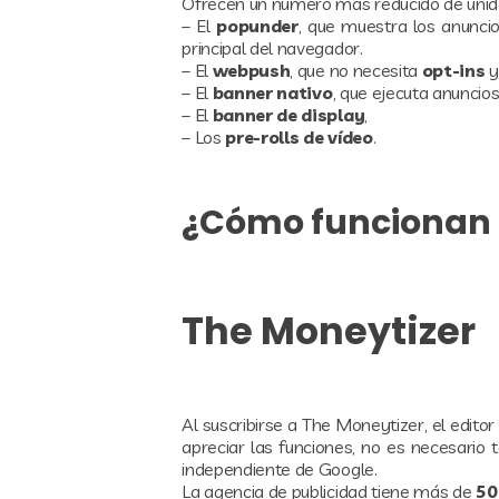
Ofrecen un número más reducido de unidad
– El
popunder
, que muestra los anunci
principal del navegador.
– El
webpush
, que no necesita
opt-ins
y
– El
banner nativo
, que ejecuta anunci
– El
banner de display
,
– Los
pre-rolls de vídeo
.
¿Cómo funcionan 
The Moneytizer
Al suscribirse a The Moneytizer, el edito
apreciar las funciones, no es necesario
independiente de Google.
La agencia de publicidad tiene más de
50