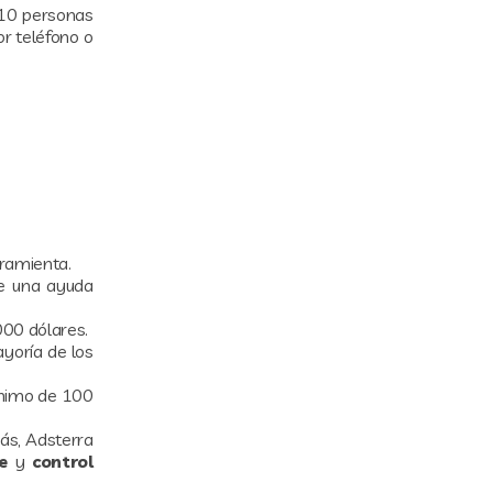
 10 personas
or teléfono o
rramienta.
de una ayuda
000 dólares.
yoría de los
mínimo de 100
ás, Adsterra
e
y
control