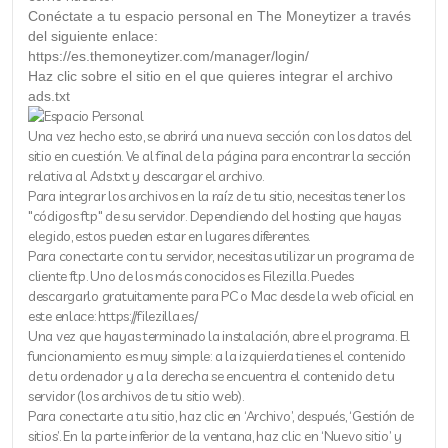
Conéctate a tu espacio personal en The Moneytizer a través
del siguiente enlace:
https://es.themoneytizer.com/manager/login/
Haz clic sobre el sitio en el que quieres integrar el archivo
ads.txt
Una vez hecho esto, se abrirá una nueva sección con los datos del
sitio en cuestión. Ve al final de la página para encontrar la sección
relativa al Ads.txt y descargar el archivo.
Para integrar los archivos en la raíz de tu sitio, necesitas tener los
"códigos ftp" de su servidor. Dependiendo del hosting que hayas
elegido, estos pueden estar en lugares diferentes.
Para conectarte con tu servidor, necesitas utilizar un programa de
cliente ftp. Uno de los más conocidos es Filezilla. Puedes
descargarlo gratuitamente para PC o Mac desde la web oficial en
este enlace: https://filezilla.es/
Una vez que hayas terminado la instalación, abre el programa. El
funcionamiento es muy simple: a la izquierda tienes el contenido
de tu ordenador y a la derecha se encuentra el contenido de tu
servidor (los archivos de tu sitio web).
Para conectarte a tu sitio, haz clic en ‘Archivo’, después, ‘Gestión de
sitios’. En la parte inferior de la ventana, haz clic en ‘Nuevo sitio’ y