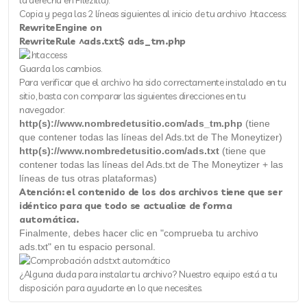
la derecha en Filezilla).
Copia y pega las 2 líneas siguientes al inicio de tu archivo .htaccess:
RewriteEngine on
RewriteRule ^ads.txt$ ads_tm.php
Guarda los cambios.
Para verificar que el archivo ha sido correctamente instalado en tu
sitio, basta con comparar las siguientes direcciones en tu
navegador:
http(s)://www.nombredetusitio.com/ads_tm.php
(tiene
que contener todas las líneas del Ads.txt de The Moneytizer)
http(s)://www.nombredetusitio.com/ads.txt
(tiene que
contener todas las líneas del Ads.txt de The Moneytizer + las
líneas de tus otras plataformas)
Atención: el contenido de los dos archivos tiene que ser
idéntico para que todo se actualice de forma
automática.
Finalmente, debes hacer clic en "comprueba tu archivo
ads.txt" en tu espacio personal.
¿Alguna duda para instalar tu archivo? Nuestro equipo está a tu
disposición para ayudarte en lo que necesites.