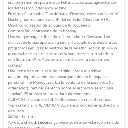
escribe un nombre para tu sitio. Rellena las casillas siguientes con
los datos recopilados en tu hosting.
En el menú extensible ‘Tipo de autentificación, selecciona ‘Normal’.
Hosting: corresponde a la IP del servidor (Servidor FTP)
Usuario: corresponde al login de tu proveedor
Contraseña: contraseña de tu hosting
Una vez que hayas rellenado todo, haz clic en ‘Conexión’. Los
archivos de tu sitio aparecen ahora en la casilla de la derecha del
programa Filezilla. En la ventana de la derecha, haz clic en ‘www’
(o equivalente en otro alojamiento) para acceder a la raíz de tu
sitio. Si utilizas WordPress en tu sitio, debes ver la carpeta ‘wp-
content’.
Una vez estés en la raíz de tu sitio, carga el archivo
ads_tm.php previamente descargado desde tu espacio
personal The Moneytizer. En la ventana de la izquierda (tu
ordenador), haz clic derecho sobre el archivo y selecciona
“enviar”. El archivo se trasladará directamente.
CUIDADO: el archivo NO SE DEBE colocar dentro de la carpeta
‘wp-content’, sino AL MISMO NIVEL de esta carpeta en el directorio
de tu sitio.
Abre el archivo
.htaccess
ya presente en tu servidor (columna de