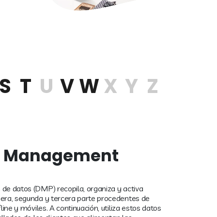
S
T
U
V
W
X
Y
Z
a Management
de datos (DMP) recopila, organiza y activa
mera, segunda y tercera parte procedentes de
line y móviles. A continuación, utiliza estos datos