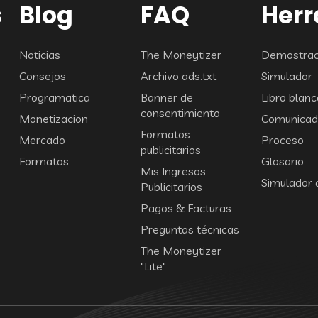
s
Blog
FAQ
Her
Noticias
The Moneytizer
Demostraci
Consejos
Archivo ads.txt
Simulador
Programatica
Banner de
Libro blanc
consentimiento
Monetizacion
Comunicad
Formatos
Mercado
Proceso
publicitarios
Formatos
Glosario
Mis Ingresos
Simulador 
Publicitarios
Pagos & Facturas
Preguntas técnicas
The Moneytizer
"Lite"