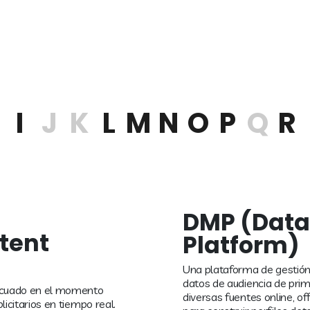
I
J
K
L
M
N
O
P
Q
R
DMP (Dat
tent
Platform)
Una plataforma de gestión 
datos de audiencia de pri
ecuado en el momento
diversas fuentes online, off
citarios en tiempo real.