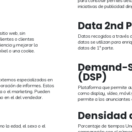
para construir perfiles det
iniciativas de publicidad dir
Data 2nd P
itio web, sin
Datos recogidos a través 
lientes o clientes
datos se utilizan para enri
diencia y mejorar la
datos de 1ª parte.
íxel o una cookie.
Demand-Si
(DSP)
xternos especializados en
boración de informes. Estos
Plataforma que permite aut
ia o el marketing. Pueden
como display, vídeo, móvil
o en el del vendedor.
permite a los anunciantes
Densidad 
o la edad, el sexo o el
Porcentaje de tiempos Un
comparación con el número