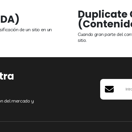
Duplicate
(DA)
(Contenid
ficación de un sitio en un
Cuando gran parte del conte
sitio.
tra
ión del mercado y