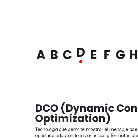
D
A
B
C
E
F
G
H
DCO (Dynamic Con
Optimization)
Tecnología que permite mostrar el mensaje ad
oportuno adaptando los anuncios y formatos publi